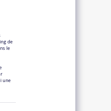
s
ing de
ns le
e
ar
i une