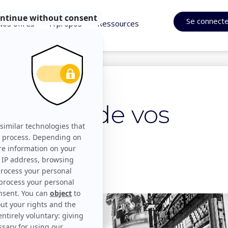
Se connect
Nos offres
À propos
Ressources
bre 7, 2018
au cœur de vos
ances