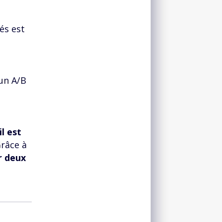
és est
un A/B
il est
Grâce à
r deux