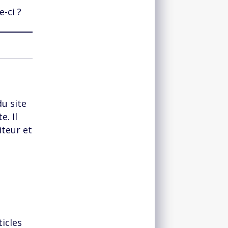
-ci ?
u site
e. Il
iteur et
icles