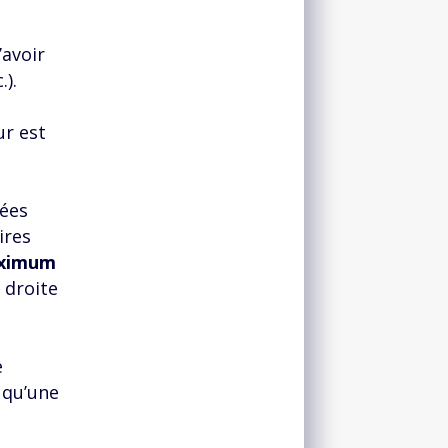
’avoir
.).
ur est
tées
ires
aximum
e droite
e
 qu’une