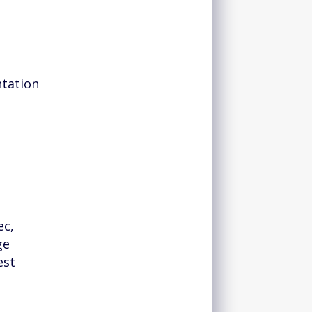
ntation
ec,
ge
est