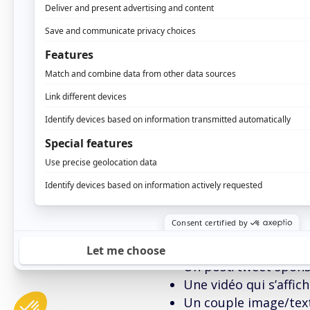
d’attribution, avez-vous
La Publicité Native
La Publicité Native est
sur lequel elle est pouss
s’agit ainsi d’assurer u
la publicité.
Voici quelques exemples 
Un post/tweet spons
Une vidéo qui s’affic
Un couple image/text