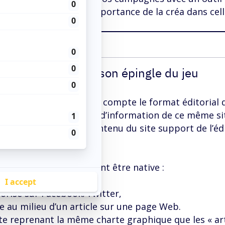
 bien conscience de l’importance de la créa dans celle
 – Un format tirant son épingle du jeu
 conçue pour prendre en compte le format éditorial d
ée et s’intégrer au flux d’information de ce même sit
ne cohérence entre le contenu du site support de l’éd
de publicité qui peuvent être native :
orisé sur Facebook/Twitter,
he au milieu d’un article sur une page Web.
e reprenant la même charte graphique que les « art