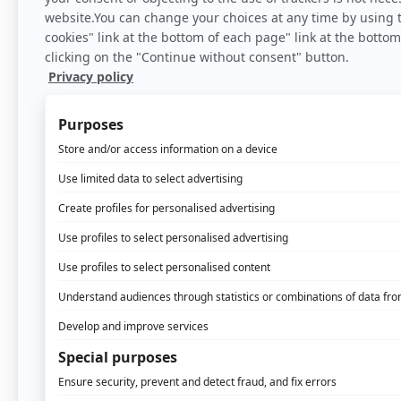
Home
>
Blog
Le marché de la publicit
conversions également.
Mais lorsque vous analy