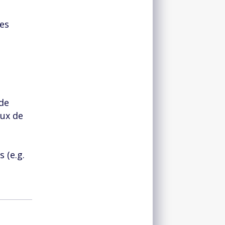
les
 de
aux de
 (e.g.