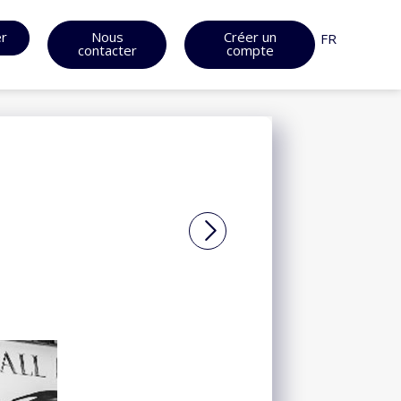
er
Nous
Créer un
FR
contacter
compte