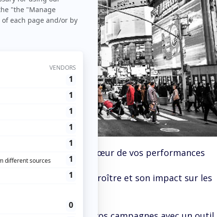
>
Astuces
> La créa au cœur de vos performances
é en ligne ne cesse de croître et son impact sur les
sez la performance de vos campagnes avec un outil