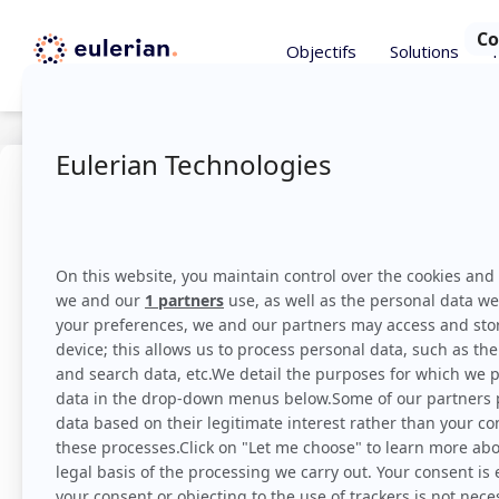
Objectifs
Solutions
Astuces
,
Plus lus
novem
La créa 
perform
Eulerian