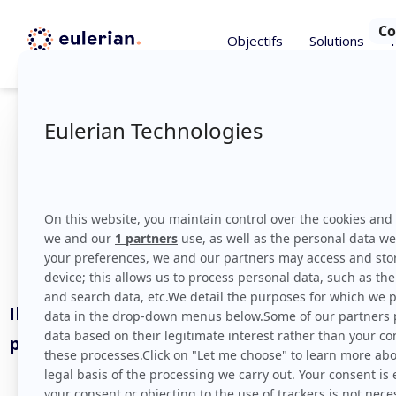
Objectifs
Solutions
Categor
Revenir sur la Home Page
Il semble que nous ne trouvions
pas ce que vous cherchez.