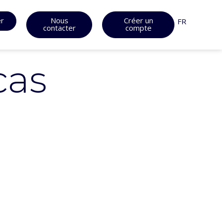
er
Nous
Créer un
FR
contacter
compte
cas