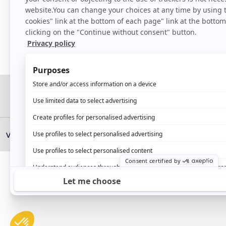
Suivez-nous :
Vie privée
Mentions légales
RGPD
Lois Canadiennes