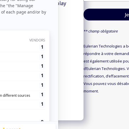
m
m
iser sa clientèle. Le display
a
e
arge.
i
N
J
l
a
*
m
es audiences ?
e
** champ obligatoire
*
Eulerian Technologies a 
répondre à votre demande
est également utilisée pou
d’Eulerian Technologies. V
rectification, d’effacement
Vous pouvez vous désabo
moment.