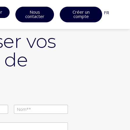
er
Nous
Créer un
FR
contacter
compte
er vos
& de
Nom