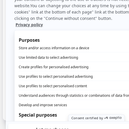
réduire les délais de conversions, ou encore fidél
englobe cependant l’affichage en ligne au sens l
Vos budgets sont-ils dépensés auprès des bonn
Temps de lecture : 10 min