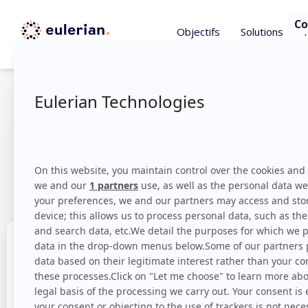
Objectifs
Solutions
Display : C
leviers d
re
Le display est incontestablement un des canaux 
grand nombre d’interrogations chez les annonce
Les objectifs qu’il sert sont multiples : augmen