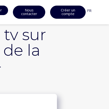
er
Nous
Créer un
FR
contacter
compte
 tv sur
 de la
–