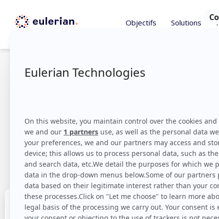
Objectifs
Solutions
Quel est l’i
les perform
frança
Re
Merci d