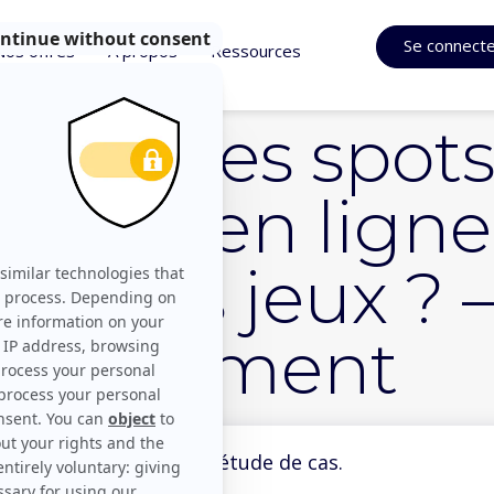
Se connect
Nos offres
À propos
Ressources
mpact des spots
ances en ligne
ise des jeux ? 
merciement
’avoir téléchargé notre étude de cas.