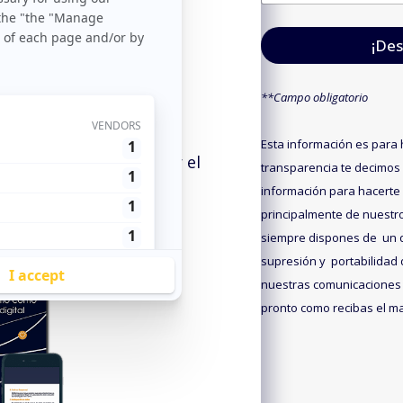
m
m
a
a
ner productos
i
i
ncreto o incitar la
¡Des
l
l
ama superior (cross-
*
*
**Campo obligatorio
ner ofertas antes de un
Esta información es para h
usuarios para minimizar el
transparencia te decimos
ayan a la competencia.
información para hacerte
principalmente de nuestr
siempre dispones de un de
supresión y portabilidad 
nuestras comunicaciones 
pronto como recibas el mai