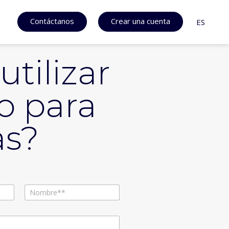
Contáctanos
Crear una cuenta
ES
tilizar
o para
as?
Apellidos