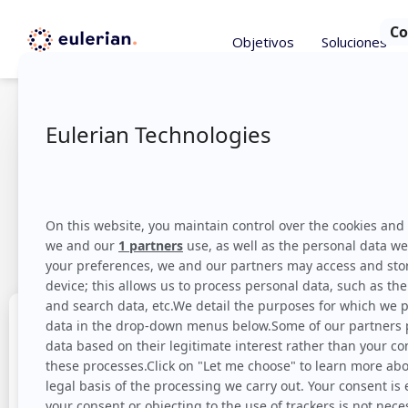
Objetivos
Soluciones
Adwords & Dis
el conocimie
optimiza
¡Aumenta el ROI de tus acciones digitales!
Objetivos del caso de éx