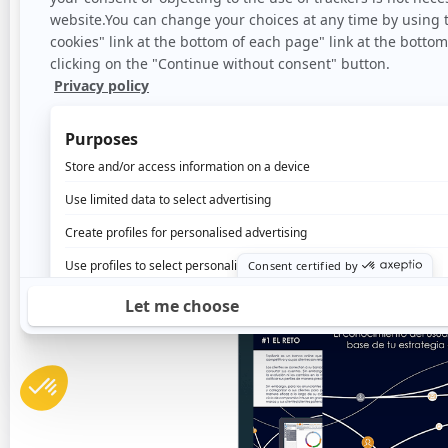
Fidelizar a sus clientes
: propo
complementarios a un target co
compra de productos de una g
sell/up-sell).
Combatir el abandono
: propo
gran cambio en la vida de sus 
riesgo de que sus clientes se v