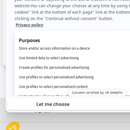
Si tienes alguna pregunta, no dudes en ponerte
sección de libros blancos y casos de uso que
para
Síganos: