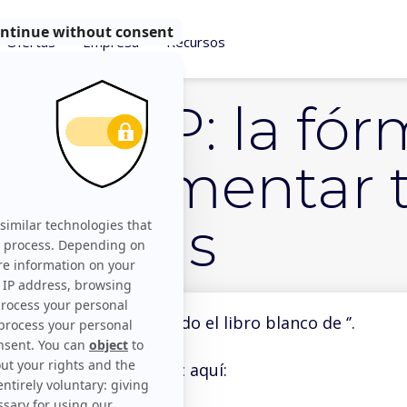
Ofertas
Empresa
Recursos
 y DMP: la fór
ara aumentar t
Gracias
ucho haber descargado el libro blanco de ‘’.
Para visualizarlo haz clic aquí: