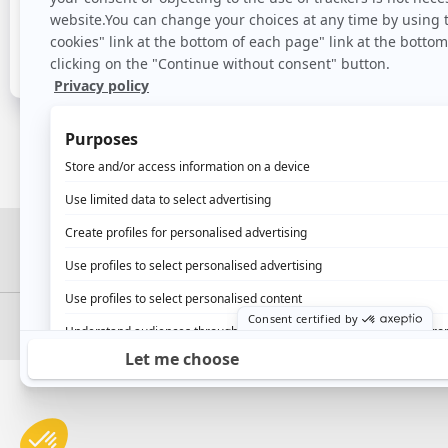
Síganos:
Privacidad
Nota legal
GDPR
Leyes canadi