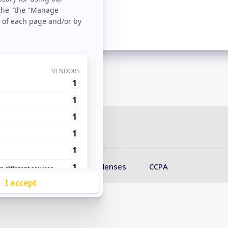
Un cordial saludo.
enses
Leyes estadounidenses
CCPA