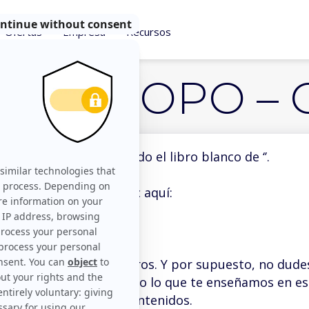
Ofertas
Empresa
Recursos
al del ROPO – 
ucho haber descargado el libro blanco de ‘’.
Para visualizarlo haz clic aquí:
Ver el libro blanco
 en contacto con nosotros. Y por supuesto, no dude
 van a complementar todo lo que te enseñamos en est
 acceder al resto de contenidos.