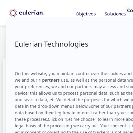
Objetivos
Soluciones
La guía ofici
Te agradecemos m
Si tienes alguna pregunta, no dudes en ponerte
sección de libros blancos y casos de uso que
para