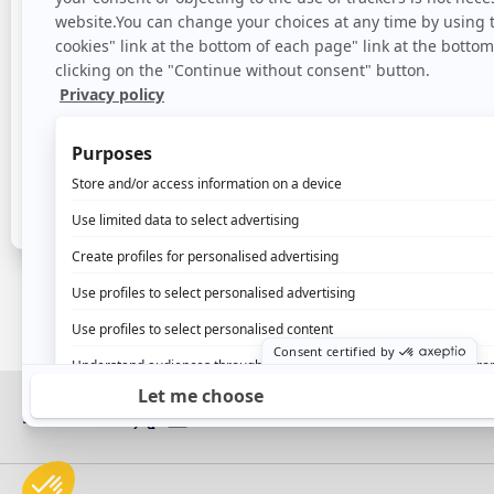
Si tienes alguna pregunta, no dudes en ponerte
sección de libros blancos y casos de uso que
para
Síganos: