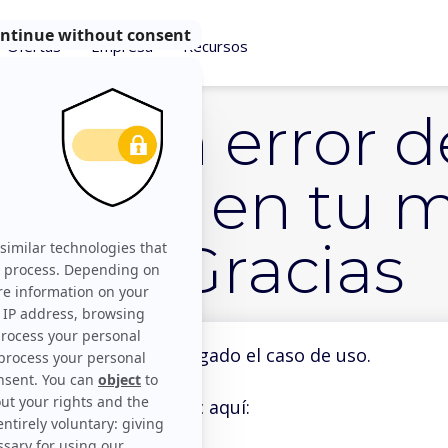
Ofertas
Empresa
Recursos
tar un error d
 euros en tu m
os? – Gracias
s mucho haber descargado el caso de uso.
Para visualizarlo haz clic aquí: