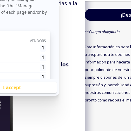
m
a
ientes o prospects gracias a la
a
m
i
e
¡Des
l
*
*
**Campo obligatorio
ción de datos
Esta información es para h
s datos
transparencia te decimos
información para hacerte
 datos a disposición de los
principalmente de nuestr
es del crecimiento.
siempre dispones de un de
supresión y portabilidad 
nuestras comunicaciones 
pronto como recibas el mai