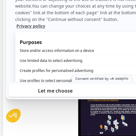
reunir el máximo conocimiento posible de sus cl
Identity
.
3 guías Identity para descubrir:
Los métodos que existen de colecta y unifica
Las buenas prácticas para beneficiarse de lo
Con la guía n°3 vas a descubrir cómo poner los
equipos de marketing y BI y así darles las clav