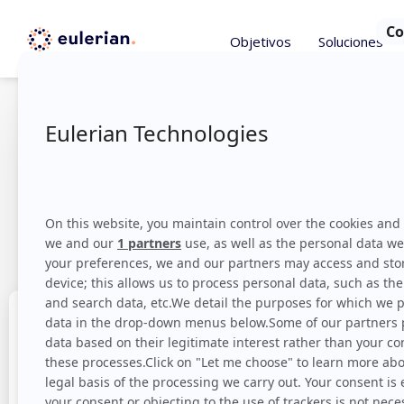
Objetivos
Soluciones
Guía Identi
que los eq
Marketin
Proponer una experiencia de cliente personaliz
de crecimiento se presentan como grandes reto
En un contexto data a menudo complejo, descu