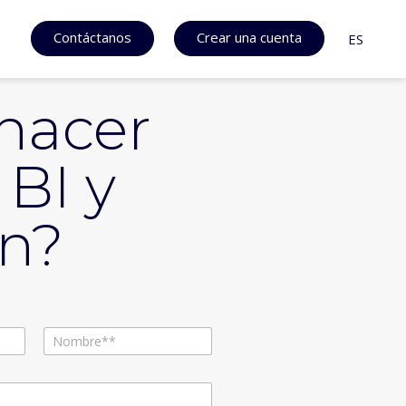
Contáctanos
Crear una cuenta
ES
 hacer
 BI y
en?
Apellidos