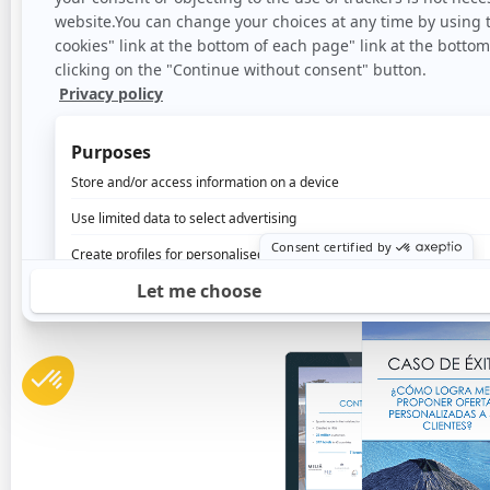
Incrementamos el margen de v
mercados de origen
Objetivo: pasar de un 25% a un
Mejoramos la experiencia digi
incrementamos el número de c
Objetivo: pasar de un 25% a un