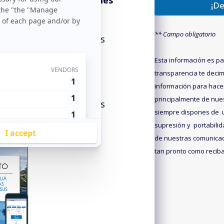
entas en los principales
l
¡De
*
*
** Campo obligatorio
 40% en ventas digitales
Esta información es par
tal del cliente e
transparencia te deci
lientes fieles
información para hace
principalmente de nue
 40% en ventas digitales
siempre dispones de un
supresión y portabilid
de nuestras comunicac
tan pronto como recibas