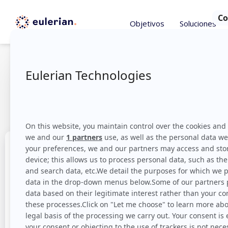
Objetivos
Soluciones
¡Descubre la
Hotels
5 pasos para personalizar tus ofertas publicit
Trabajamos con meliá pa
objetivos del caso de éxi