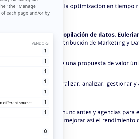
s líderes en el análisis y la optimización en tiempo r
rketing.
stema
exhaustivo de recopilación de datos, Euleria
ombina soluciones
de Atribución de Marketing y D
stas tecnologías supone una propuesta de valor úni
te a sus usuarios centralizar, analizar, gestionar y
erian acompañan a los anunciantes y agencias para
soluciones tecnológicas y mejorar así el rendimient
su ROI.