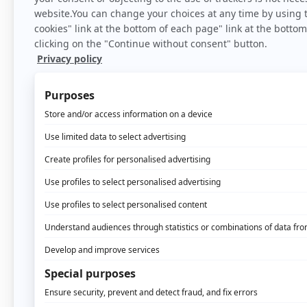
Eulerian es uno de lo
operaciones de e-ma
Basándose en un si
de marketing que c
La combinación de e
Esta tecnología permi
tiempo real.
Los expertos de Eul
el potencial de las 
marketing, así como 