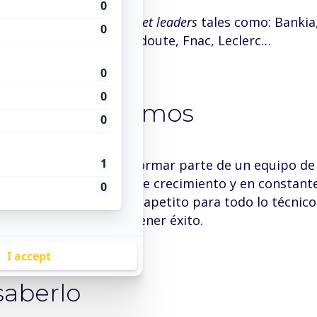
Eulerian cuenta con
market leaders
tales como: Bankia,
un, OUI sncf, SFR, La Redoute, Fnac, Leclerc…
les que buscamos
os a gente que quiere formar parte de un equipo d
pendiente con un fuerte crecimiento y en constante
asmo, la autonomía, un apetito para todo lo técnico 
 indispensables para tener éxito.
saberlo