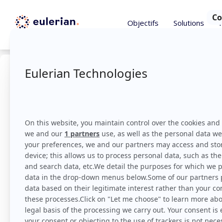
Objectifs
Solutions
Data Sc
La Data Science est u
data inférence et de t
insights au sein de
exploratoire des don
(prédiction de la pr
(suggestions de plusieu