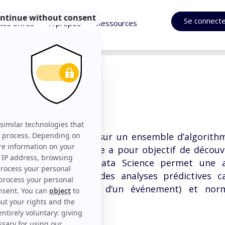
Se connect
Nos offres
À propos
Ressources
ience
ne discipline reposant sur un ensemble d’algorith
echnologies variées. Elle a pour objectif de découv
 données brutes. La Data Science permet une a
nées mais également des analyses prédictives ca
obabilité d’occurrence d’un événement) et norm
rs actions possibles).