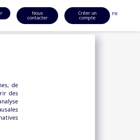
er
Nous
Créer un
FR
contacter
compte
mes, de
rir des
nalyse
usales
atives