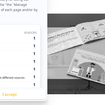
us
vos parcours client