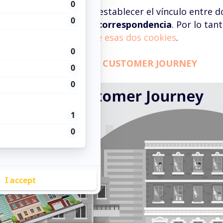
n proceso que permite establecer el vínculo entre d
ándose en una
tabla de correspondencia
. Por lo tant
suario que está
detrás de esas dos cookies
.
R LIBRO BLANCO DEL CUSTOMER JOURNEY