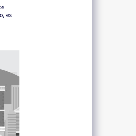
os
o, es