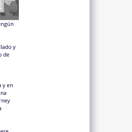
ningún
llado y
o de
a y en
una
rney
a
iere