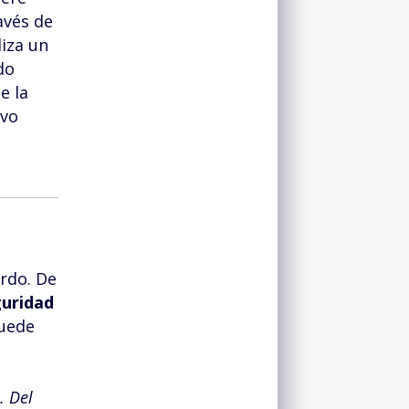
avés de
liza un
do
e la
ivo
erdo. De
guridad
puede
. Del