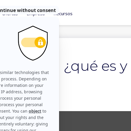
Ofertas
Empresa
Recursos
atching: ¿qué es y
nciona?