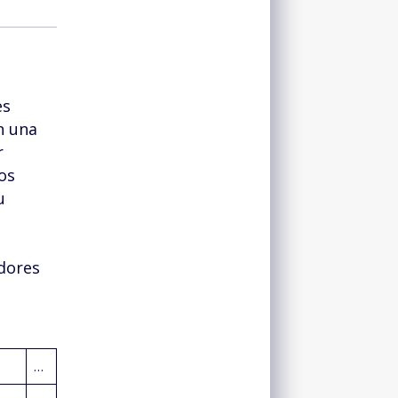
es
n una
r
os
u
adores
…