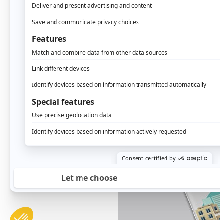
El cookie matching es u
cookies diferentes bas
posible identificar al u
DESCARGA