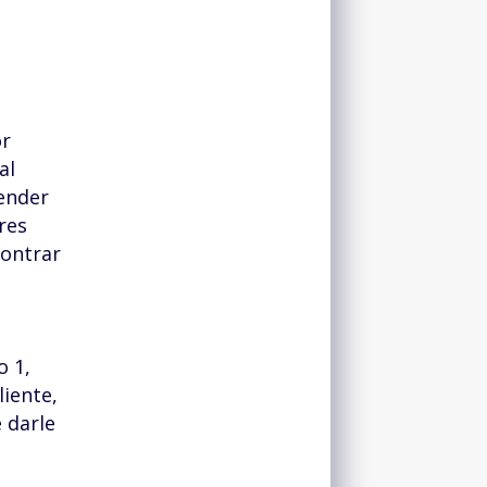
or
al
Tender
res
contrar
o 1,
liente,
 darle