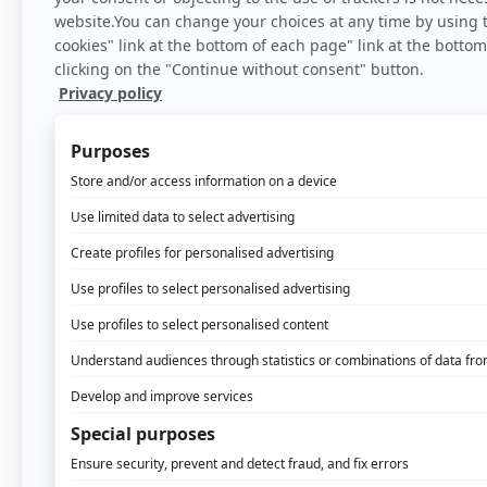
Home
>
Blog
En el mundo de Internet
preferencias e informac
absolutamente nada en 