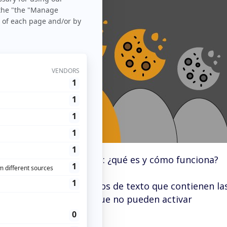
>
Info
> Cookie matching: ¿qué es y cómo funciona?
, las cookies son archivos de texto que contienen la
ión de los usuarios (y que no pueden activar
el navegador).