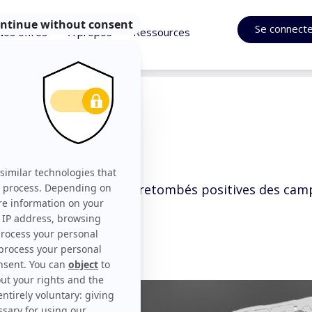
Se connect
Nos offres
À propos
Ressources
branding
nding pour désigner les retombés positives des ca
 leviers marketing.
us