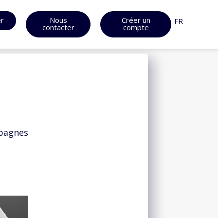
er
Nous
Créer un
FR
contacter
compte
mpagnes