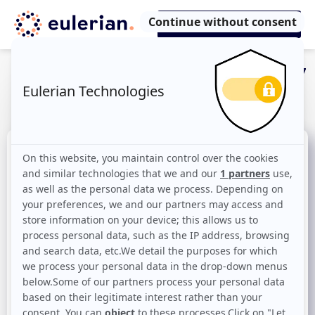
Data collection – The 7
mistakes to avoid!