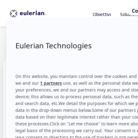
Obiettivi
Soluzion
Ultra-person
How a telecom operator proposes tailor-made of
to the DMP.
Campaign numbers
25% Reach
X4
client