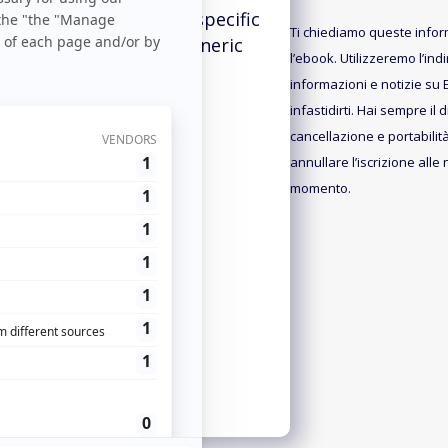
i
 via
on Facebook via specific
l
Ti chiediamo queste inform
vs.
purchase vs. generic
l’ebook. Utilizzeremo l’ind
purchase
informazioni e notizie su 
infastidirti. Hai sempre il d
cancellazione e portabilità
annullare l’iscrizione alle
momento.