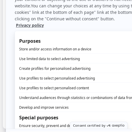
Transformation rate
adserver scenarios 
via DMP on a customer
generic banners
base of 10 M people