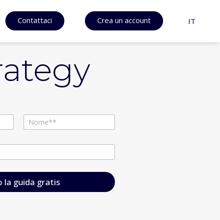
Contattaci
Crea un account
IT
rategy
Cognome
Voglio la guida gratis