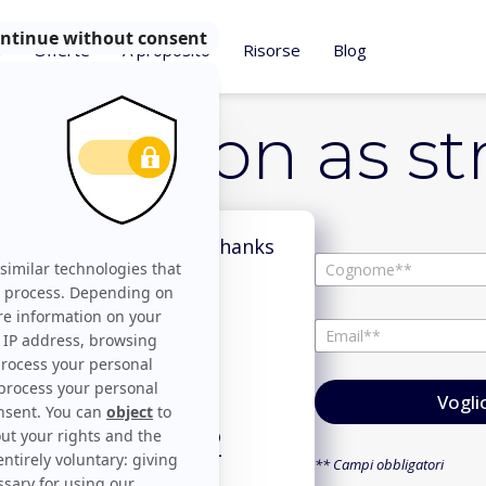
i
Offerte
A proposito
Risorse
Blog
alization as st
fers to its customers thanks
N
a
Nome
m
*
e
E
E
*
m
m
a
a
i
i
l
l
*
CPA/2
E
m
** Campi obbligatori
a