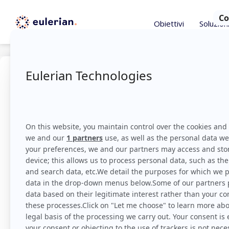
Obiettivi
Soluzion
Custome
Il Customer Journey è u
di percorso cliente.
processo di acquisto di
Per saperne