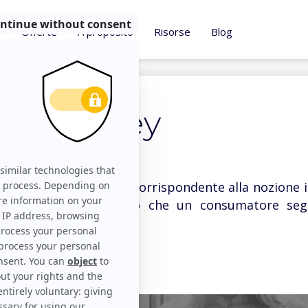
i
Offerte
A proposito
Risorse
Blog
r Journey
n’espressione inglese corrispondente alla nozione i
 È il percorso completo che un consumatore seg
 un bene o servizio.
 di più