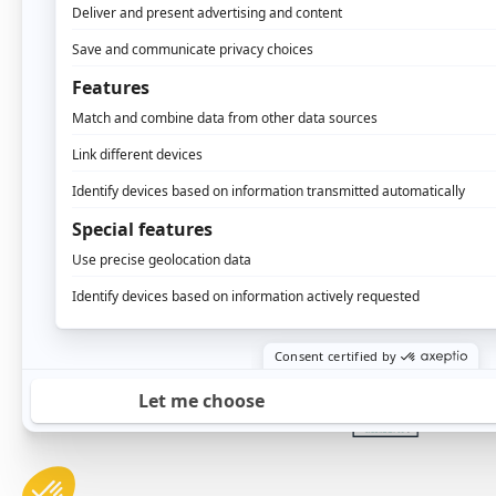
leur objet d’informatio
fraudeur.
On peut recenser 6 caté