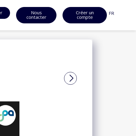
er
Nous
Créer un
FR
contacter
compte