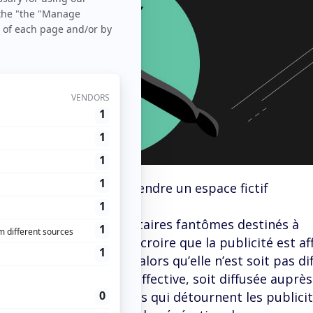
Blog
>
Infos
> Fraude : vendre un espace fictif
sont des espaces publicitaires fantômes destinés à
-Serving en leur faisant croire que la publicité est af
 un site ‘vertueux’ – alors qu’elle n’est soit pas di
nière qu’elle devient ineffective, soit diffusée auprè
it de modalités techniques qui détournent les publici