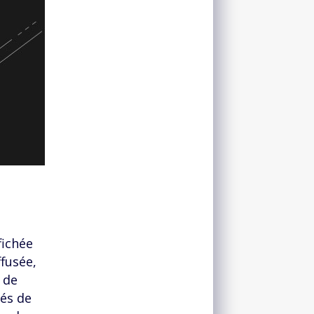
fichée
ffusée,
s de
tés de