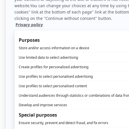
Home
>
Les espaces artificiels 
‘tromper’ les outils d’Ad
correctement – comme sur
soit diffusée de telle ma
robots. En bref, il s’ag