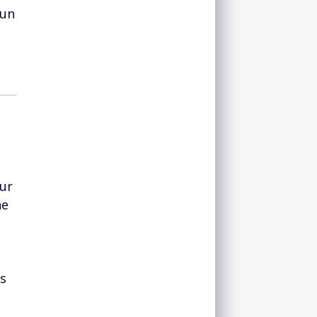
 un
eur
ne
rs