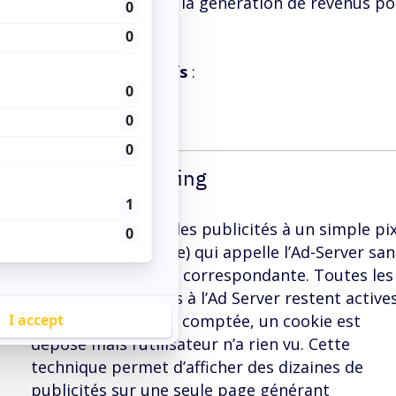
n pour ne conserver que la génération de revenus po
gories d’espaces fictifs
:
1.
Le pixel stuffing
Le fraudeur réduit les publicités à un simple pi
(taille 1×1 – invisible) qui appelle l’Ad-Server sa
afficher la publicité correspondante. Toutes les
fonctions attachées à l’Ad Server restent actives
une impression est comptée, un cookie est
déposé mais l’utilisateur n’a rien vu. Cette
technique permet d’afficher des dizaines de
publicités sur une seule page générant