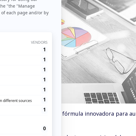
s
> Atribución y DMP: La fórmula innovadora para a
tu ROI