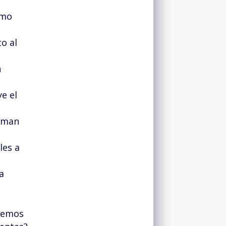
imo
o al
n
ye el
orman
les a
a
remos