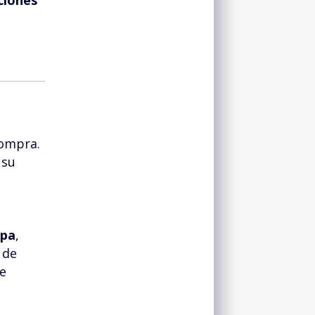
ciones
compra.
 su
opa
,
 de
se