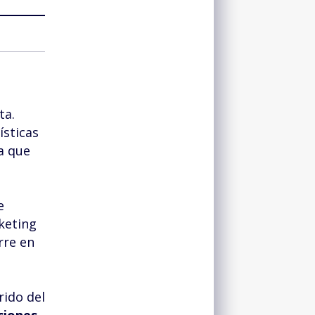
ta.
ísticas
ta que
e
keting
rre en
rido del