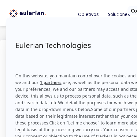
Objetivos
Soluciones
Consejos
octubre 19, 
Atribuci
innovado
ROI
El equipo Eulerian