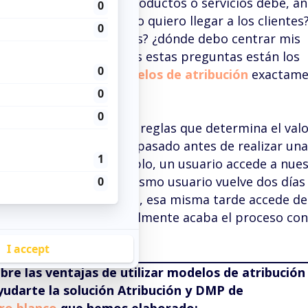
propone vender sus productos o servicios debe, an
ie de cuestiones: ¿cómo quiero llegar a los clientes
g están siendo efectivas? ¿dónde debo centrar mis
o? Para responder todas estas preguntas están los
Pero, ¿
qué son los
modelos de atribución
exactame
ución y DMP?
ión
son un conjunto de reglas que determina el valo
r los que un usuario ha pasado antes de realizar una
 conversión. Por ejemplo, un usuario accede a nues
ncio en AdWords. Ese mismo usuario vuelve dos días
enlace en redes sociales, esa misma tarde accede d
promoción de mail. Finalmente acaba el proceso co
bre las ventajas de utilizar modelos de atribución
udarte la solución Atribución y DMP de