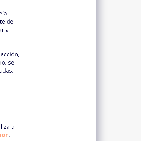
eía
te del
ar a
 acción,
do, se
adas,
liza a
ión
: