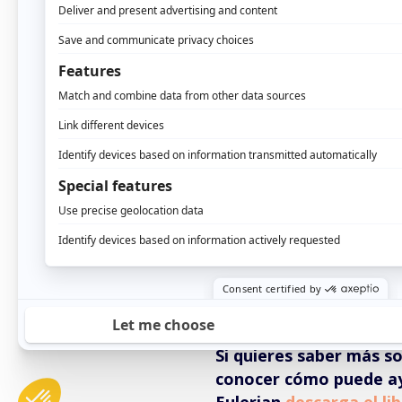
Cuando una empresa se 
nada, plantearse una ser
estrategias de marketin
esfuerzos y presupuest
modelos de atribución. 
para qué sirven? ¿Atrib
Los
modelos de atribuc
los distintos canales po
que interpretamos como
web a través de un anu
después a través de un 
a la web mediante una 
compra.
Si quieres saber más so
conocer cómo puede ay