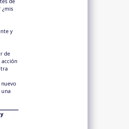
tes de
? ¿mis
nte y
r de
 acción
tra
e nuevo
n una
 y