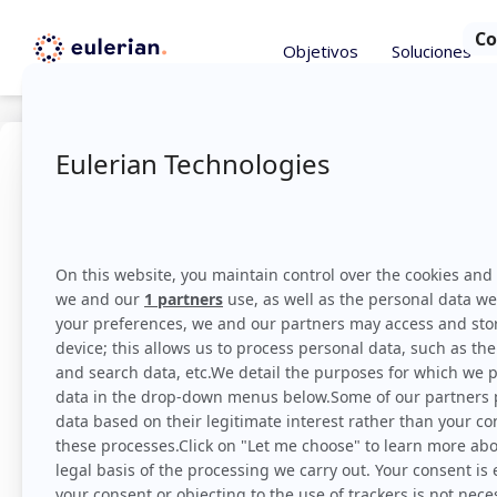
Objetivos
Soluciones
Omnica
El concepto de omnican
que una marca pone a 
de cliente o Customer
llevan a la venta. Una
expectativas y camb
convierten en omnicon