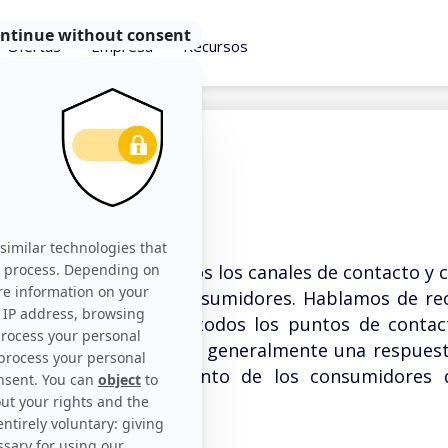
Ofertas
Empresa
Recursos
nal
alidad se refiere a todos los canales de contacto y
disposición de los consumidores. Hablamos de re
 Journey para evocar todos los puntos de conta
 estrategia omnicanal es generalmente una respuest
ios en el comportamiento de los consumidores 
sumidores.