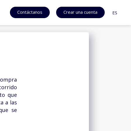
Contáctanos
Crear una cuenta
ES
 compra
corrido
cto que
a a las
que se